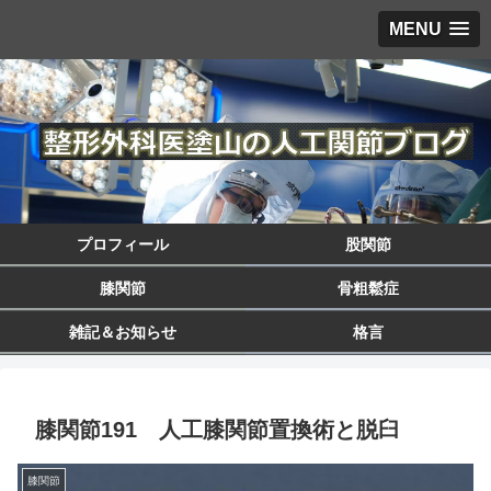
MENU
プロフィール
股関節
膝関節
骨粗鬆症
雑記＆お知らせ
格言
膝関節191 人工膝関節置換術と脱臼
膝関節