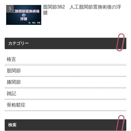
股関節362 人工股関節置換術後の浮
腫
カテゴリー
格言
股関節
膝関節
雑記
骨粗鬆症
検索