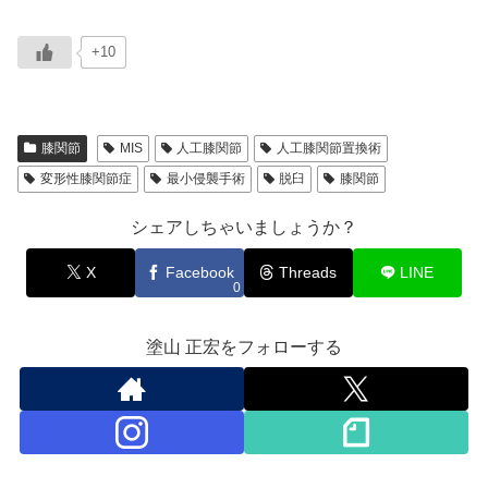
+10
膝関節
MIS
人工膝関節
人工膝関節置換術
変形性膝関節症
最小侵襲手術
脱臼
膝関節
シェアしちゃいましょうか？
X
Facebook
Threads
LINE
0
塗山 正宏をフォローする