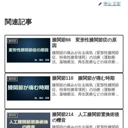
塗山 正宏
関連記事
膝関節66 変形性膝関節症の原
膝関節
因
膝関節の痛みが出る病気（変形性膝関節
症、特発性膝骨壊死）の治療（運動療
法、薬物療法、再生医療などの保存療
法）、および手術（人工膝関節置換術、
最小侵襲手術、MIS）について整形外科
専門医（人工関節手術を専門）の塗山正
膝関節110 膝関節が痛む時期
膝関節
宏が色々と説明します。
膝関節の痛みが出る病気（変形性膝関節
症、特発性膝骨壊死）の治療（運動療
法、薬物療法、再生医療などの保存療
法）、および手術（人工膝関節置換術、
最小侵襲手術、MIS）について整形外科
専門医（人工関節手術を専門）の塗山正
宏が色々と説明します。
膝関節214 人工膝関節置換術後
膝関節
の轢音
膝関節の痛みが出る病気（変形性膝関節