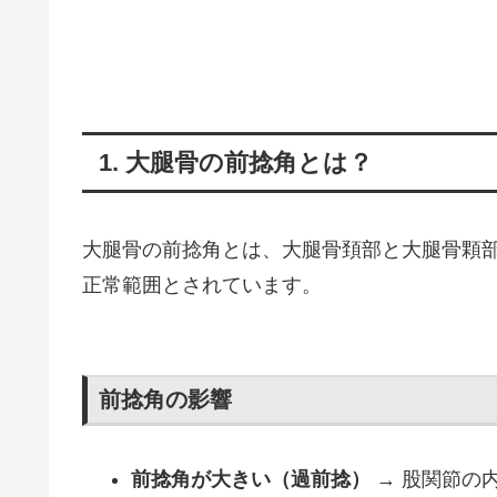
1. 大腿骨の前捻角とは？
大腿骨の前捻角とは、大腿骨頚部と大腿骨顆
正常範囲とされています。
前捻角の影響
前捻角が大きい（過前捻）
→ 股関節の