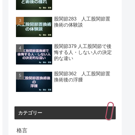
股関節283 人工股関節置
換術の体験談
股関節379 人工股関節で後
悔する人・しない人の決定
的な違い
股関節362 人工股関節置
換術後の浮腫
カテゴリー
格言