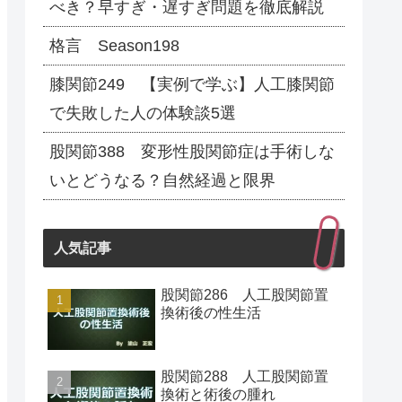
べき？早すぎ・遅すぎ問題を徹底解説
格言 Season198
膝関節249 【実例で学ぶ】人工膝関節
で失敗した人の体験談5選
股関節388 変形性股関節症は手術しな
いとどうなる？自然経過と限界
人気記事
股関節286 人工股関節置
換術後の性生活
股関節288 人工股関節置
換術と術後の腫れ