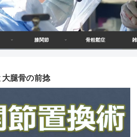
膝関節
骨粗鬆症
雑
と大腿骨の前捻