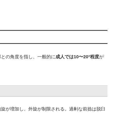
部との角度を指し、一般的に
成人では10〜20°程度
が
内旋が増加し、外旋が制限される。過剰な前捻は脱臼