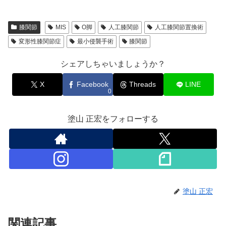
膝関節
MIS
O脚
人工膝関節
人工膝関節置換術
変形性膝関節症
最小侵襲手術
膝関節
シェアしちゃいましょうか？
X
Facebook
Threads
LINE
0
塗山 正宏をフォローする
塗山 正宏
関連記事