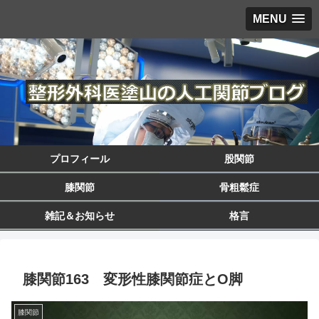
MENU
プロフィール
股関節
膝関節
骨粗鬆症
雑記＆お知らせ
格言
膝関節163 変形性膝関節症とO脚
膝関節