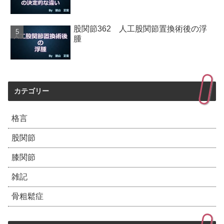
股関節362 人工股関節置換術後の浮
腫
カテゴリー
格言
股関節
膝関節
雑記
骨粗鬆症