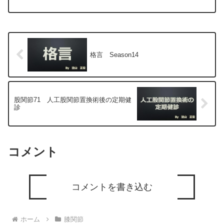
法）、および手術（人工膝関節置換術、
最小侵襲手術、MIS）について整形外科
専門医（人工関節手術を専門）の塗山正
宏が色々と説明します。
格言 Season14
股関節71 人工股関節置換術後の定期健
診
コメント
コメントを書き込む
ホーム
膝関節