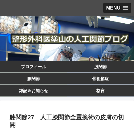
MENU
プロフィール
股関節
膝関節
骨粗鬆症
雑記＆お知らせ
格言
膝関節27 人工膝関節全置換術の皮膚の切
開