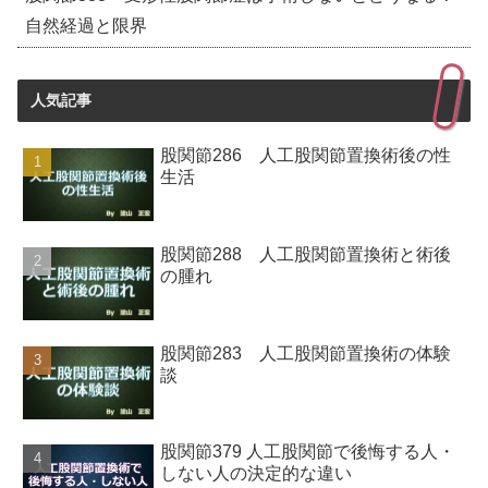
自然経過と限界
人気記事
股関節286 人工股関節置換術後の性
生活
股関節288 人工股関節置換術と術後
の腫れ
股関節283 人工股関節置換術の体験
談
股関節379 人工股関節で後悔する人・
しない人の決定的な違い