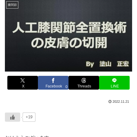
膝関節
X
Facebook
Threads
LINE
0
2022.11.21
+19