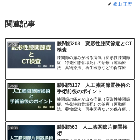
塗山 正宏
関連記事
膝関節203 変形性膝関節症とCT
膝関節
検査
膝関節の痛みが出る病気（変形性膝関節
症、特発性膝骨壊死）の治療（運動療
法、薬物療法、再生医療などの保存療
法）、および手術（人工膝関節置換術、
最小侵襲手術、MIS）について整形外科
専門医（人工関節手術を専門）の塗山正
膝関節137 人工膝関節置換術の
膝関節
宏が色々と説明します。
手術前後のポイント
膝関節の痛みが出る病気（変形性膝関節
症、特発性膝骨壊死）の治療（運動療
法、薬物療法、再生医療などの保存療
法）、および手術（人工膝関節置換術、
最小侵襲手術、MIS）について整形外科
専門医（人工関節手術を専門）の塗山正
膝関節63 人工膝関節片側置換
膝関節
宏が色々と説明します。
術