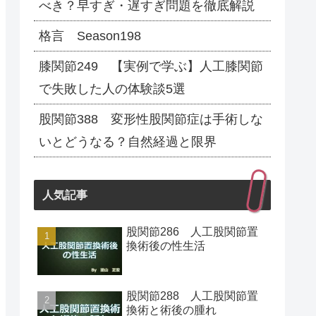
べき？早すぎ・遅すぎ問題を徹底解説
格言 Season198
膝関節249 【実例で学ぶ】人工膝関節
で失敗した人の体験談5選
股関節388 変形性股関節症は手術しな
いとどうなる？自然経過と限界
人気記事
股関節286 人工股関節置
換術後の性生活
股関節288 人工股関節置
換術と術後の腫れ