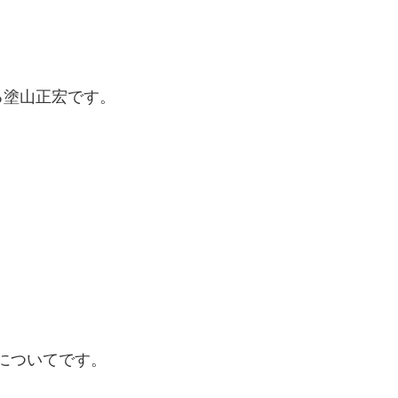
る塗山正宏です。
。
についてです。