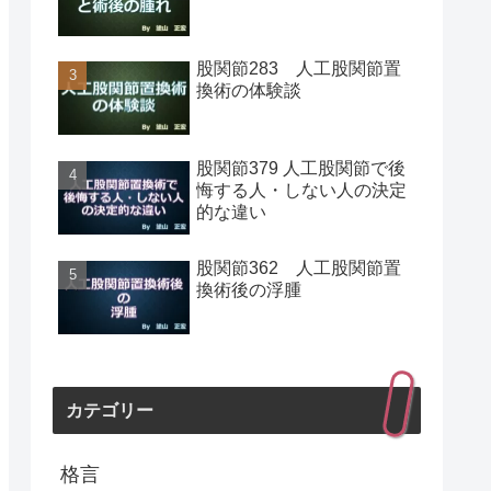
股関節283 人工股関節置
換術の体験談
股関節379 人工股関節で後
悔する人・しない人の決定
的な違い
股関節362 人工股関節置
換術後の浮腫
カテゴリー
格言