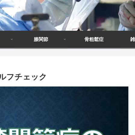
膝関節
骨粗鬆症
雑
セルフチェック