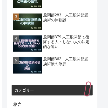
股関節283 人工股関節置
換術の体験談
股関節379 人工股関節で後
悔する人・しない人の決定
的な違い
股関節362 人工股関節置
換術後の浮腫
カテゴリー
格言