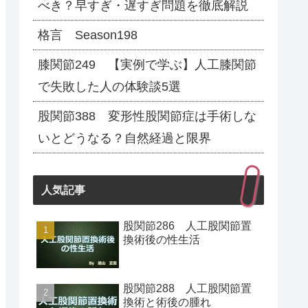
べき？早すぎ・遅すぎ問題を徹底解説
格言 Season198
膝関節249 【実例で学ぶ】人工膝関節
で失敗した人の体験談5選
股関節388 変形性股関節症は手術しな
いとどうなる？自然経過と限界
人気記事
股関節286 人工股関節置
換術後の性生活
股関節288 人工股関節置
換術と術後の腫れ