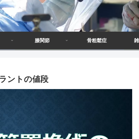
膝関節
骨粗鬆症
雑
プラントの値段