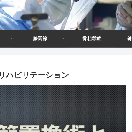
膝関節
骨粗鬆症
雑
とリハビリテーション