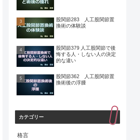
股関節283 人工股関節置
換術の体験談
股関節379 人工股関節で後
悔する人・しない人の決定
的な違い
股関節362 人工股関節置
換術後の浮腫
カテゴリー
格言