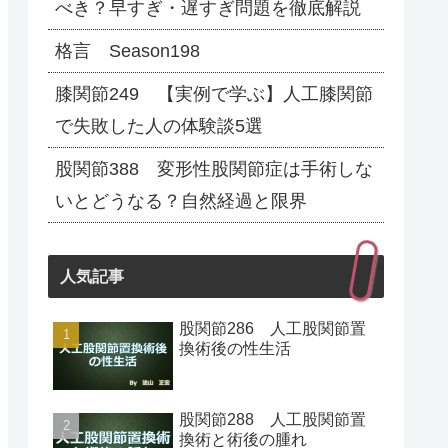
べき？早すぎ・遅すぎ問題を徹底解説
格言 Season198
膝関節249 【実例で学ぶ】人工膝関節
で失敗した人の体験談5選
股関節388 変形性股関節症は手術しな
いとどうなる？自然経過と限界
人気記事
股関節286 人工股関節置
換術後の性生活
股関節288 人工股関節置
換術と術後の腫れ