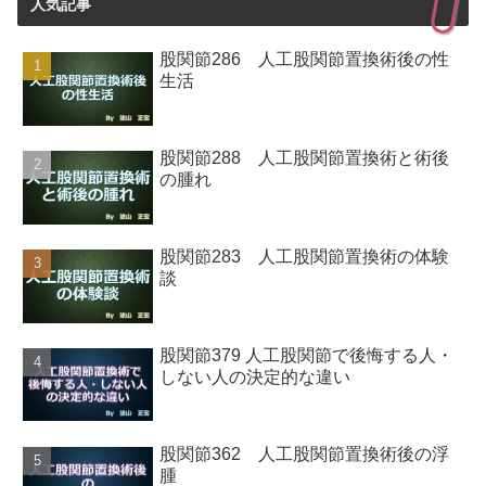
人気記事
股関節286 人工股関節置換術後の性
生活
股関節288 人工股関節置換術と術後
の腫れ
股関節283 人工股関節置換術の体験
談
股関節379 人工股関節で後悔する人・
しない人の決定的な違い
股関節362 人工股関節置換術後の浮
腫