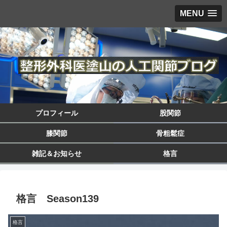
MENU
プロフィール
股関節
膝関節
骨粗鬆症
雑記＆お知らせ
格言
格言 Season139
格言