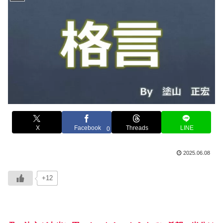
X
Facebook
Threads
LINE
0
2025.06.08
+12