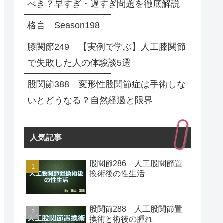
べき？早すぎ・遅すぎ問題を徹底解説
格言 Season198
膝関節249 【実例で学ぶ】人工膝関節
で失敗した人の体験談5選
股関節388 変形性股関節症は手術しな
いとどうなる？自然経過と限界
人気記事
股関節286 人工股関節置
換術後の性生活
股関節288 人工股関節置
換術と術後の腫れ