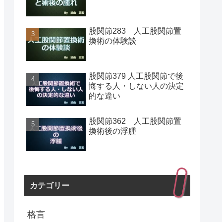
股関節283 人工股関節置
換術の体験談
股関節379 人工股関節で後
悔する人・しない人の決定
的な違い
股関節362 人工股関節置
換術後の浮腫
カテゴリー
格言