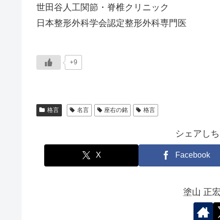
世田谷人工関節・脊椎クリニック
日本整形外科学会認定整形外科専門医
+9
格言
名言
座右の銘
格言
シェアしち
X
Facebook
塗山 正