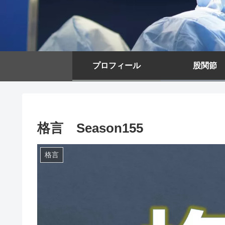
プロフィール
股関節
格言 Season155
格言