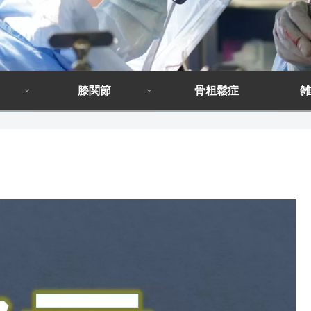
膝関節
骨粗鬆症
雑