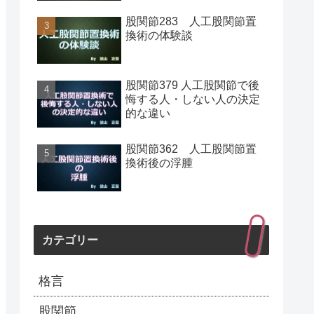
股関節283 人工股関節置
換術の体験談
股関節379 人工股関節で後
悔する人・しない人の決定
的な違い
股関節362 人工股関節置
換術後の浮腫
カテゴリー
格言
股関節