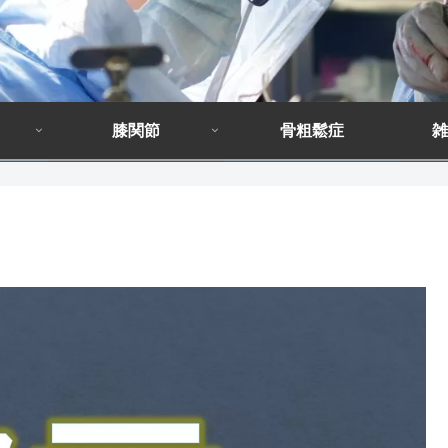
膝関節
骨粗鬆症
雑