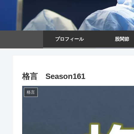
プロフィール
股関節
格言 Season161
格言