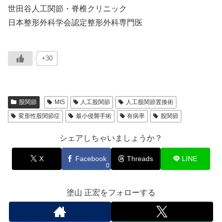
世田谷人工関節・脊椎クリニック
日本整形外科学会認定整形外科専門医
+30
股関節
MIS
人工股関節
人工股関節置換術
変形性股関節症
最小侵襲手術
有病率
股関節
シェアしちゃいましょうか？
X
Facebook
Threads
LINE
0
塗山 正宏をフォローする