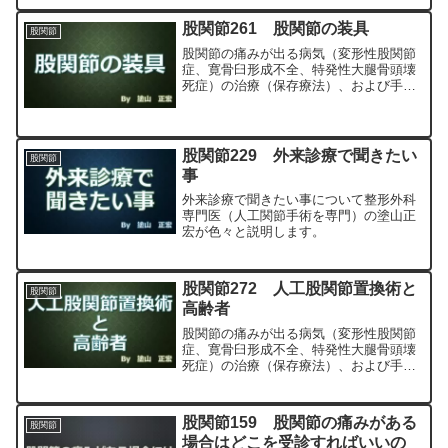
MIS、前方アプローチ）について整形外
科専門医（人工関節手術を専門）の塗山
股関節261 股関節の装具
股関節
正宏が色々と説明します。
股関節の痛みが出る病気（変形性股関節
症、寛骨臼形成不全、特発性大腿骨頭壊
死症）の治療（保存療法）、および手術
（人工股関節置換術、最小侵襲手術、
MIS、前方アプローチ）について整形外
科専門医（人工関節手術を専門）の塗山
正宏が色々と説明します。
股関節229 外来診療で聞きたい
股関節
事
外来診療で聞きたい事について整形外科
専門医（人工関節手術を専門）の塗山正
宏が色々と説明します。
股関節272 人工股関節置換術と
股関節
高齢者
股関節の痛みが出る病気（変形性股関節
症、寛骨臼形成不全、特発性大腿骨頭壊
死症）の治療（保存療法）、および手術
（人工股関節置換術、最小侵襲手術、
MIS、前方アプローチ）について整形外
科専門医（人工関節手術を専門）の塗山
股関節159 股関節の痛みがある
股関節
正宏が色々と説明します。
場合はどこを受診すればいいの