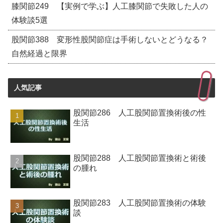
膝関節249 【実例で学ぶ】人工膝関節で失敗した人の
体験談5選
股関節388 変形性股関節症は手術しないとどうなる？
自然経過と限界
人気記事
股関節286 人工股関節置換術後の性
生活
股関節288 人工股関節置換術と術後
の腫れ
股関節283 人工股関節置換術の体験
談