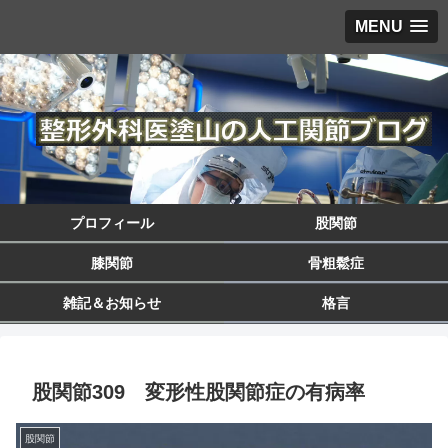
MENU
プロフィール
股関節
膝関節
骨粗鬆症
雑記＆お知らせ
格言
股関節309 変形性股関節症の有病率
股関節