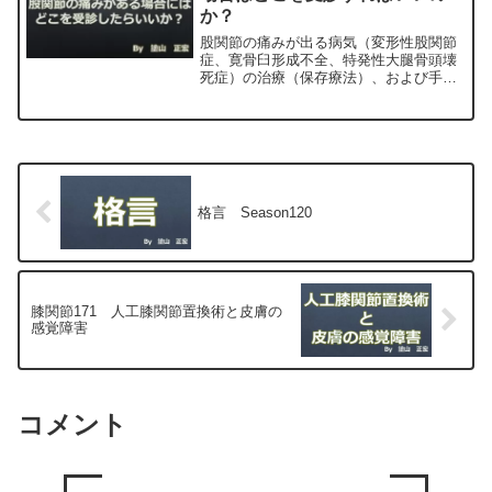
か？
股関節の痛みが出る病気（変形性股関節
症、寛骨臼形成不全、特発性大腿骨頭壊
死症）の治療（保存療法）、および手術
（人工股関節置換術、最小侵襲手術、
MIS、前方アプローチ）について整形外
科専門医（人工関節手術を専門）の塗山
正宏が色々と説明します。
格言 Season120
膝関節171 人工膝関節置換術と皮膚の
感覚障害
コメント