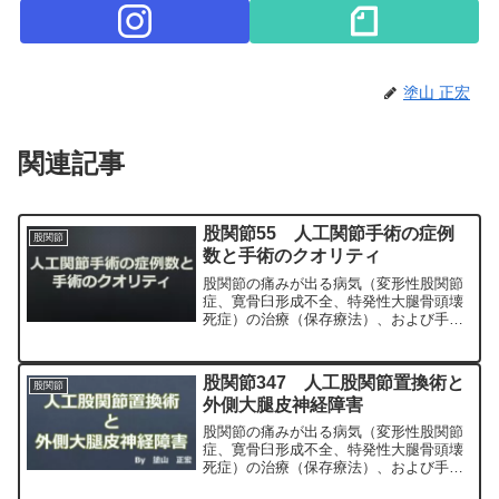
塗山 正宏
関連記事
股関節55 人工関節手術の症例
股関節
数と手術のクオリティ
股関節の痛みが出る病気（変形性股関節
症、寛骨臼形成不全、特発性大腿骨頭壊
死症）の治療（保存療法）、および手術
（人工股関節置換術、最小侵襲手術、
MIS、前方アプローチ）について整形外
科専門医（人工関節手術を専門）の塗山
股関節347 人工股関節置換術と
股関節
正宏が色々と説明します。
外側大腿皮神経障害
股関節の痛みが出る病気（変形性股関節
症、寛骨臼形成不全、特発性大腿骨頭壊
死症）の治療（保存療法）、および手術
（人工股関節置換術、最小侵襲手術、