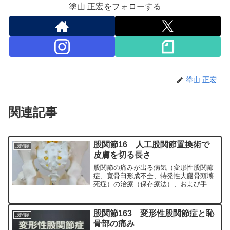
塗山 正宏をフォローする
塗山 正宏
関連記事
股関節16 人工股関節置換術で
股関節
皮膚を切る長さ
股関節の痛みが出る病気（変形性股関節
症、寛骨臼形成不全、特発性大腿骨頭壊
死症）の治療（保存療法）、および手術
（人工股関節置換術、最小侵襲手術、
MIS、前方アプローチ）について整形外
科専門医（人工関節手術を専門）の塗山
股関節163 変形性股関節症と恥
股関節
正宏が色々と説明します。
骨部の痛み