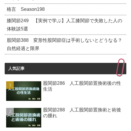
格言 Season198
膝関節249 【実例で学ぶ】人工膝関節で失敗した人の
体験談5選
股関節388 変形性股関節症は手術しないとどうなる？
自然経過と限界
人気記事
股関節286 人工股関節置換術後の性
生活
股関節288 人工股関節置換術と術後
の腫れ