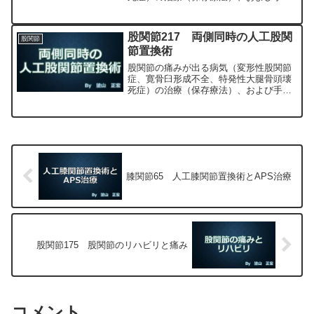
（人工股関節置換術、最小侵襲手術、
MIS、前方アプローチ）について整形外
科専門医（人工関節手術を専門）の塗山
股関節217 両側同時の人工股関
股関節
正宏が色々と説明します。
節置換術
股関節の痛みが出る病気（変形性股関節
症、寛骨臼形成不全、特発性大腿骨頭壊
死症）の治療（保存療法）、および手術
（人工股関節置換術、最小侵襲手術、
MIS、前方アプローチ）について整形外
科専門医（人工関節手術を専門）の塗山
正宏が色々と説明します。
膝関節65 人工膝関節置換術とAPS治療
股関節175 股関節のリハビリと痛み
コメント