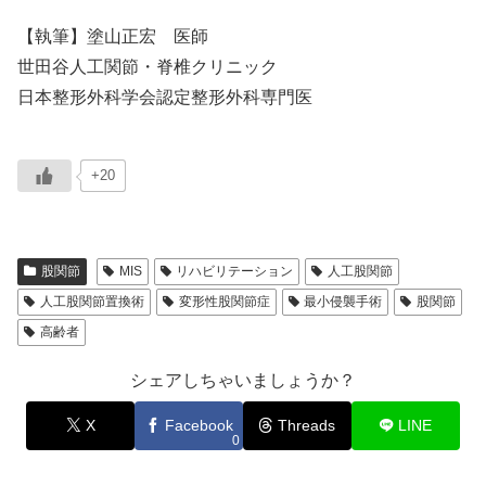
【執筆】塗山正宏 医師
世田谷人工関節・脊椎クリニック
日本整形外科学会認定整形外科専門医
+20
股関節
MIS
リハビリテーション
人工股関節
人工股関節置換術
変形性股関節症
最小侵襲手術
股関節
高齢者
シェアしちゃいましょうか？
X
Facebook
Threads
LINE
0