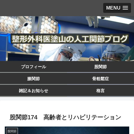
MENU
プロフィール
股関節
膝関節
骨粗鬆症
雑記＆お知らせ
格言
股関節174 高齢者とリハビリテーション
股関節