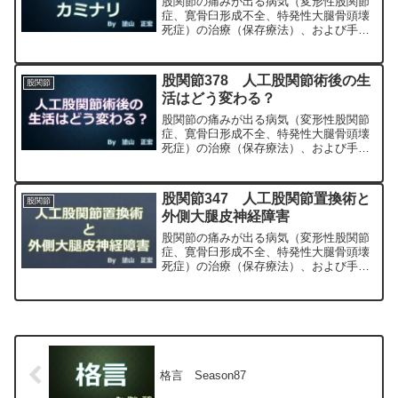
股関節の痛みが出る病気（変形性股関節
症、寛骨臼形成不全、特発性大腿骨頭壊
死症）の治療（保存療法）、および手術
（人工股関節置換術、最小侵襲手術、
MIS、前方アプローチ）について整形外
科専門医（人工関節手術を専門）の塗山
股関節378 人工股関節術後の生
股関節
正宏が色々と説明します。
活はどう変わる？
股関節の痛みが出る病気（変形性股関節
症、寛骨臼形成不全、特発性大腿骨頭壊
死症）の治療（保存療法）、および手術
（人工股関節置換術、最小侵襲手術、
MIS、前方アプローチ）について整形外
科専門医（人工関節手術を専門）の塗山
股関節347 人工股関節置換術と
股関節
正宏が色々と説明します。
外側大腿皮神経障害
股関節の痛みが出る病気（変形性股関節
症、寛骨臼形成不全、特発性大腿骨頭壊
死症）の治療（保存療法）、および手術
（人工股関節置換術、最小侵襲手術、
MIS、前方アプローチ）について整形外
科専門医（人工関節手術を専門）の塗山
正宏が色々と説明します。
格言 Season87