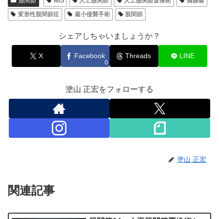
股関節
MIS
人工股関節
人工股関節置換術
偽腫瘍
変形性股関節症
最小侵襲手術
股関節
シェアしちゃいましょうか？
X
Facebook
Threads
LINE
0
塗山 正宏をフォローする
塗山 正宏
関連記事