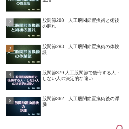
股関節288 人工股関節置換術と術後
の腫れ
股関節283 人工股関節置換術の体験
談
股関節379 人工股関節で後悔する人・
しない人の決定的な違い
股関節362 人工股関節置換術後の浮
腫