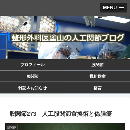
MENU
プロフィール
股関節
膝関節
骨粗鬆症
雑記＆お知らせ
格言
股関節273 人工股関節置換術と偽腫瘍
股関節