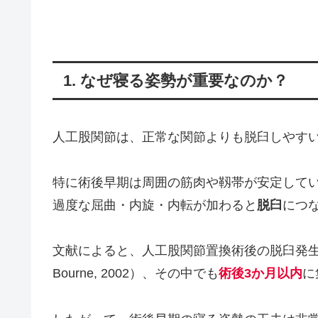
1. なぜ寝る姿勢が重要なのか？
人工股関節は、正常な関節よりも脱臼しやす
特に術後早期は周囲の筋肉や靱帯が安定して
過度な屈曲・内旋・内転が加わると
脱臼
につ
文献によると、人工股関節置換術後の脱臼発生率は
Bourne, 2002）、その中でも
術後3か月以内
に