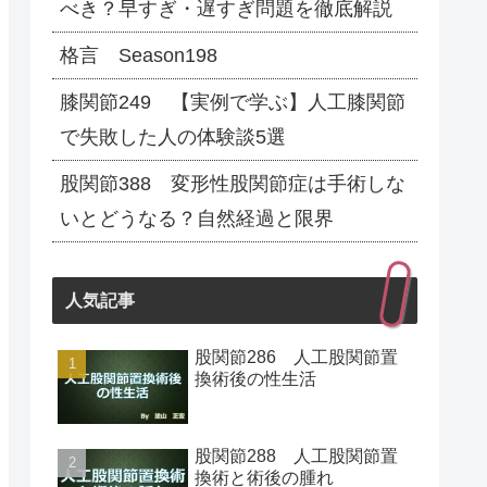
べき？早すぎ・遅すぎ問題を徹底解説
格言 Season198
膝関節249 【実例で学ぶ】人工膝関節
で失敗した人の体験談5選
股関節388 変形性股関節症は手術しな
いとどうなる？自然経過と限界
人気記事
股関節286 人工股関節置
換術後の性生活
股関節288 人工股関節置
換術と術後の腫れ