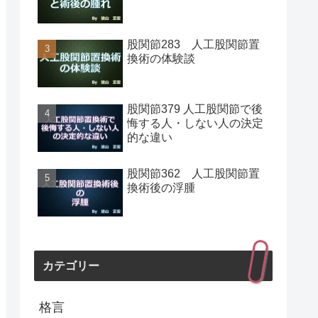
股関節283 人工股関節置
換術の体験談
股関節379 人工股関節で後
悔する人・しない人の決定
的な違い
股関節362 人工股関節置
換術後の浮腫
カテゴリー
格言