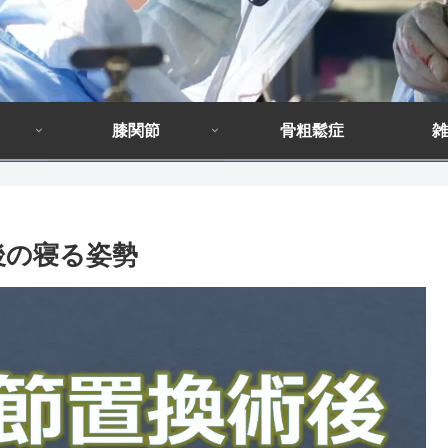
膝関節
骨粗鬆症
雑
後の寝る姿勢