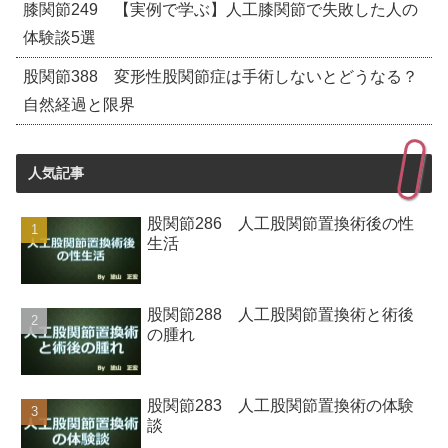
膝関節249 【実例で学ぶ】人工膝関節で失敗した人の
体験談5選
股関節388 変形性股関節症は手術しないとどうなる？
自然経過と限界
人気記事
股関節286 人工股関節置換術後の性
生活
股関節288 人工股関節置換術と術後
の腫れ
股関節283 人工股関節置換術の体験
談