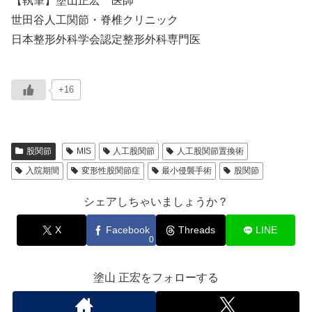
【執筆】塗山正宏 医師
世田谷人工関節・脊椎クリニック
日本整形外科学会認定整形外科専門医
+16
股関節
MIS
人工股関節
人工股関節置換術
入院期間
変形性股関節症
最小侵襲手術
股関節
シェアしちゃいましょうか？
X
Facebook
Threads
LINE
0
塗山 正宏をフォローする