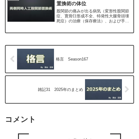
置換術の体位
股関節の痛みが出る病気（変形性股関節
症、寛骨臼形成不全、特発性大腿骨頭壊
死症）の治療（保存療法）、および手術
（人工股関節置換術、最小侵襲手術、
MIS、前方アプローチ）について整形外
科専門医（人工関節手術を専門）の塗山
正宏が色々と説明します。
格言 Season167
雑記31 2025年のまとめ
コメント