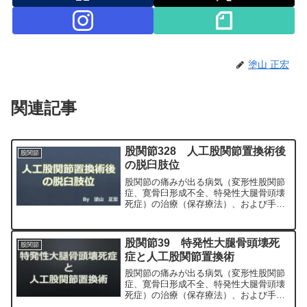
塗山 正宏
関連記事
股関節328 人工股関節置換術後
股関節
の脱臼肢位
股関節の痛みが出る病気（変形性股関節
症、寛骨臼形成不全、特発性大腿骨頭壊
死症）の治療（保存療法）、および手術
（人工股関節置換術、最小侵襲手術、
MIS、前方アプローチ）について整形外
科専門医（人工関節手術を専門）の塗山
股関節39 特発性大腿骨頭壊死
股関節
正宏が色々と説明します。
症と人工股関節置換術
股関節の痛みが出る病気（変形性股関節
症、寛骨臼形成不全、特発性大腿骨頭壊
死症）の治療（保存療法）、および手術
（人工股関節置換術、最小侵襲手術、