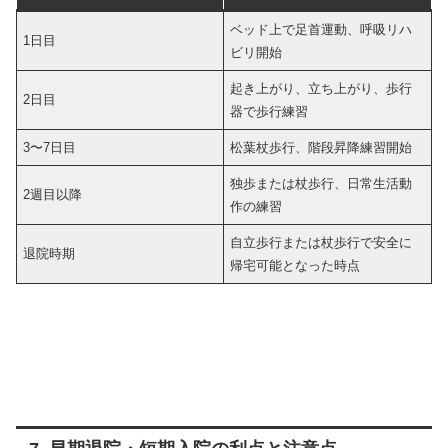
ベッド上で足首運動、呼吸リハ
1日目
ビリ開始
起き上がり、立ち上がり、歩行
2日目
器で歩行練習
3〜7日目
松葉杖歩行、階段昇降練習開始
独歩または杖歩行、日常生活動
2週目以降
作の練習
自立歩行または杖歩行で安全に
退院時期
帰宅可能となった時点