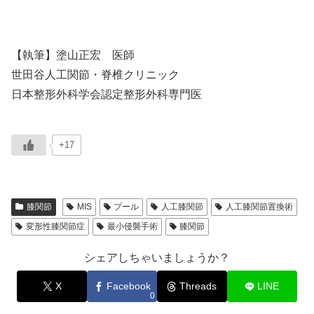
【執筆】塗山正宏 医師
世田谷人工関節・脊椎クリニック
日本整形外科学会認定整形外科専門医
+17
膝関節
MIS
プール
人工膝関節
人工膝関節置換術
変形性膝関節症
最小侵襲手術
膝関節
シェアしちゃいましょうか？
X
Facebook
Threads
LINE
0