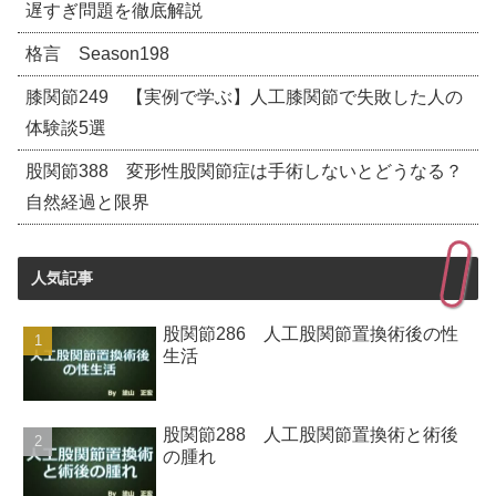
遅すぎ問題を徹底解説
格言 Season198
膝関節249 【実例で学ぶ】人工膝関節で失敗した人の
体験談5選
股関節388 変形性股関節症は手術しないとどうなる？
自然経過と限界
人気記事
股関節286 人工股関節置換術後の性
生活
股関節288 人工股関節置換術と術後
の腫れ