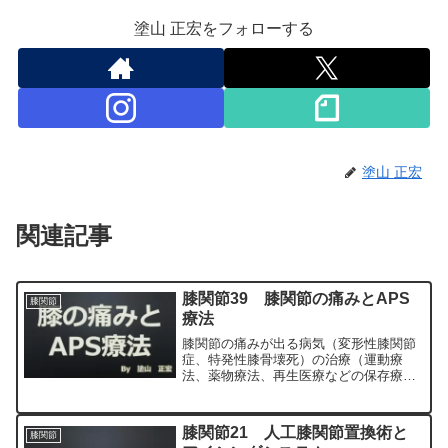
塗山 正宏をフォローする
塗山 正宏
関連記事
膝関節39 膝関節の痛みとAPS
膝関節
療法
膝関節の痛みが出る病気（変形性膝関節
症、特発性膝骨壊死）の治療（運動療
法、薬物療法、再生医療などの保存療
法）、および手術（人工膝関節置換術、
最小侵襲手術、MIS）について整形外科
専門医（人工関節手術を専門）の塗山正
膝関節21 人工膝関節置換術と
膝関節
宏が色々と説明します。