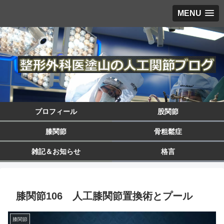
MENU
プロフィール
股関節
膝関節
骨粗鬆症
雑記＆お知らせ
格言
膝関節106 人工膝関節置換術とプール
膝関節