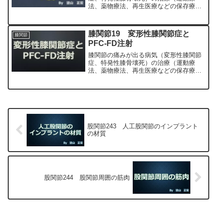
法、薬物療法、再生医療などの保存療
法）、および手術（人工膝関節置換術、
最小侵襲手術、MIS）について整形外科
専門医（人工関節手術を専門）の塗山正
膝関節19 変形性膝関節症と
膝関節
宏が色々と説明します。
PFC-FD注射
膝関節の痛みが出る病気（変形性膝関節
症、特発性膝骨壊死）の治療（運動療
法、薬物療法、再生医療などの保存療
法）、および手術（人工膝関節置換術、
最小侵襲手術、MIS）について整形外科
専門医（人工関節手術を専門）の塗山正
宏が色々と説明します。
股関節243 人工股関節のインプラント
の材質
股関節244 股関節周囲の筋肉