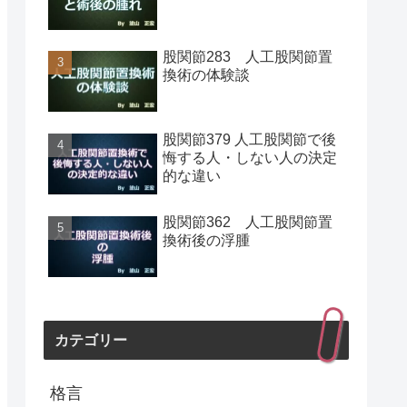
股関節283 人工股関節置
換術の体験談
股関節379 人工股関節で後
悔する人・しない人の決定
的な違い
股関節362 人工股関節置
換術後の浮腫
カテゴリー
格言