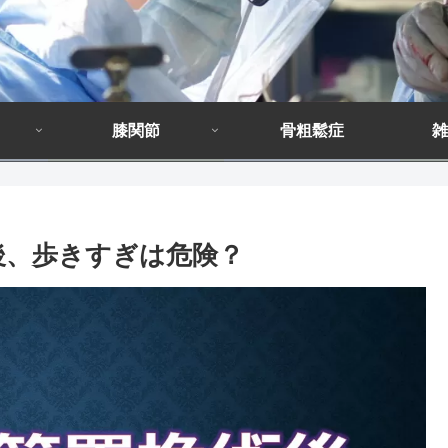
膝関節
骨粗鬆症
雑
後、歩きすぎは危険？