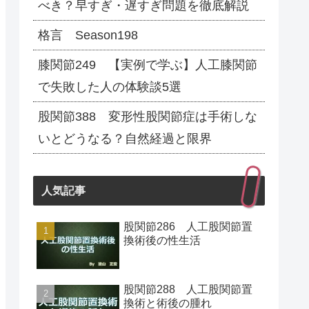
べき？早すぎ・遅すぎ問題を徹底解説
格言 Season198
膝関節249 【実例で学ぶ】人工膝関節
で失敗した人の体験談5選
股関節388 変形性股関節症は手術しな
いとどうなる？自然経過と限界
人気記事
股関節286 人工股関節置
換術後の性生活
股関節288 人工股関節置
換術と術後の腫れ