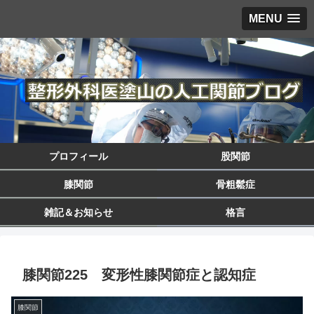
MENU
プロフィール
股関節
膝関節
骨粗鬆症
雑記＆お知らせ
格言
膝関節225 変形性膝関節症と認知症
膝関節