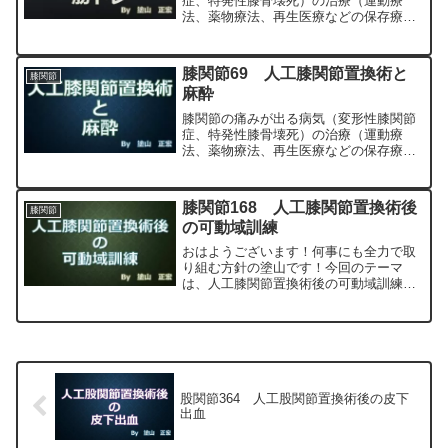
症、特発性膝骨壊死）の治療（運動療
法、薬物療法、再生医療などの保存療
法）、および手術（人工膝関節置換術、
最小侵襲手術、MIS）について整形外科
専門医（人工関節手術を専門）の塗山正
膝関節69 人工膝関節置換術と
膝関節
宏が色々と説明します。
麻酔
膝関節の痛みが出る病気（変形性膝関節
症、特発性膝骨壊死）の治療（運動療
法、薬物療法、再生医療などの保存療
法）、および手術（人工膝関節置換術、
最小侵襲手術、MIS）について整形外科
専門医（人工関節手術を専門）の塗山正
膝関節168 人工膝関節置換術後
膝関節
宏が色々と説明します。
の可動域訓練
おはようございます！何事にも全力で取
り組む方針の塗山です！今回のテーマ
は、人工膝関節置換術後の可動域訓練に
ついてです。塗山先生とりあえず可動域
訓練の話をしましょうか！みちこさん
え？リハビリの話？人工膝関節置換術後
の可動域訓練：成功するリハビ...
股関節364 人工股関節置換術後の皮下
出血