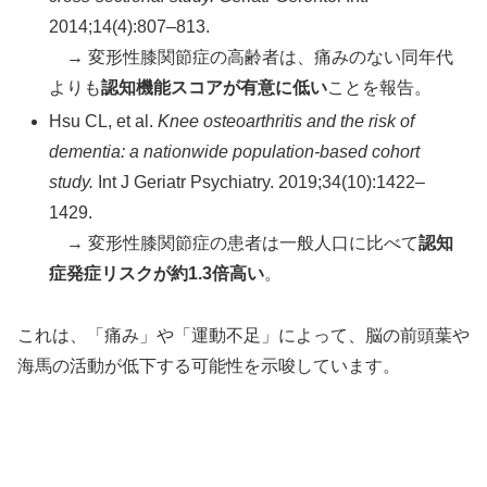
2014;14(4):807–813.
→ 変形性膝関節症の高齢者は、痛みのない同年代
よりも
認知機能スコアが有意に低い
ことを報告。
Hsu CL, et al.
Knee osteoarthritis and the risk of
dementia: a nationwide population-based cohort
study.
Int J Geriatr Psychiatry. 2019;34(10):1422–
1429.
→ 変形性膝関節症の患者は一般人口に比べて
認知
症発症リスクが約1.3倍高い
。
これは、「痛み」や「運動不足」によって、脳の前頭葉や
海馬の活動が低下する可能性を示唆しています。