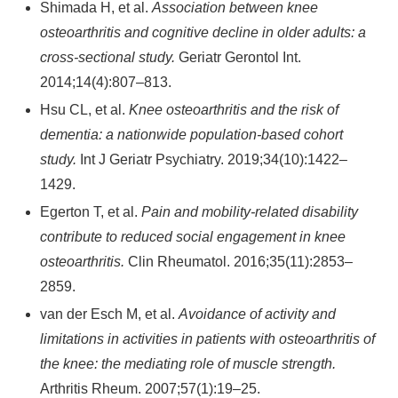
Shimada H, et al.
Association between knee
osteoarthritis and cognitive decline in older adults: a
cross-sectional study.
Geriatr Gerontol Int.
2014;14(4):807–813.
Hsu CL, et al.
Knee osteoarthritis and the risk of
dementia: a nationwide population-based cohort
study.
Int J Geriatr Psychiatry. 2019;34(10):1422–
1429.
Egerton T, et al.
Pain and mobility-related disability
contribute to reduced social engagement in knee
osteoarthritis.
Clin Rheumatol. 2016;35(11):2853–
2859.
van der Esch M, et al.
Avoidance of activity and
limitations in activities in patients with osteoarthritis of
the knee: the mediating role of muscle strength.
Arthritis Rheum. 2007;57(1):19–25.