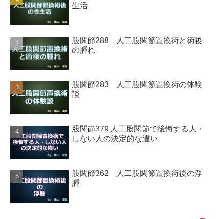
生活
股関節288 人工股関節置換術と術後
の腫れ
股関節283 人工股関節置換術の体験
談
股関節379 人工股関節で後悔する人・
しない人の決定的な違い
股関節362 人工股関節置換術後の浮
腫