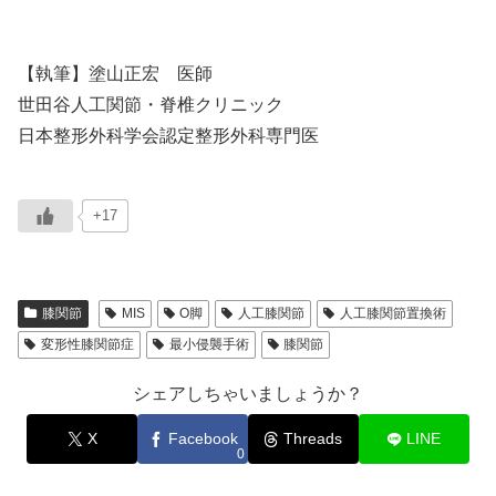
【執筆】塗山正宏 医師
世田谷人工関節・脊椎クリニック
日本整形外科学会認定整形外科専門医
+17
膝関節
MIS
O脚
人工膝関節
人工膝関節置換術
変形性膝関節症
最小侵襲手術
膝関節
シェアしちゃいましょうか？
X
Facebook
Threads
LINE
0