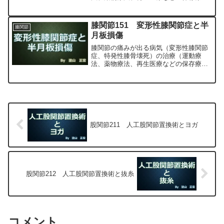
法）、および手術（人工膝関節置換術、
最小侵襲手術、MIS）について整形外科
専門医（人工関節手術を専門）の塗山正
膝関節151 変形性膝関節症と半
膝関節
宏が色々と説明します。
月板損傷
膝関節の痛みが出る病気（変形性膝関節
症、特発性膝骨壊死）の治療（運動療
法、薬物療法、再生医療などの保存療
法）、および手術（人工膝関節置換術、
最小侵襲手術、MIS）について整形外科
専門医（人工関節手術を専門）の塗山正
宏が色々と説明します。
股関節211 人工股関節置換術とヨガ
股関節212 人工股関節置換術と抜糸
コメント