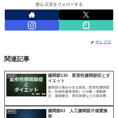
塗山 正宏をフォローする
塗山 正宏
関連記事
膝関節130 変形性膝関節症とダ
膝関節
イエット
膝関節の痛みが出る病気（変形性膝関節
症、特発性膝骨壊死）の治療（運動療
法、薬物療法、再生医療などの保存療
法）、および手術（人工膝関節置換術、
最小侵襲手術、MIS）について整形外科
専門医（人工関節手術を専門）の塗山正
膝関節63 人工膝関節片側置換
膝関節
宏が色々と説明します。
術