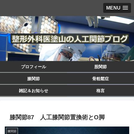
MENU
プロフィール
股関節
膝関節
骨粗鬆症
雑記＆お知らせ
格言
膝関節87 人工膝関節置換術とO脚
膝関節