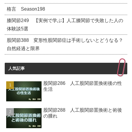
格言 Season198
膝関節249 【実例で学ぶ】人工膝関節で失敗した人の
体験談5選
股関節388 変形性股関節症は手術しないとどうなる？
自然経過と限界
人気記事
股関節286 人工股関節置換術後の性
生活
股関節288 人工股関節置換術と術後
の腫れ