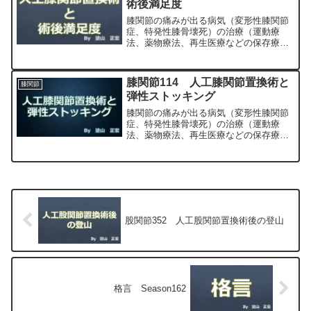
術後満足度
膝関節の痛みが出る病気（変形性膝関節
症、特発性膝骨壊死）の治療（運動療
法、薬物療法、再生医療などの保存療
法）、および手術（人工膝関節置換術、
最小侵襲手術、MIS）について整形外科
専門医（人工関節手術を専門）の塗山正
膝関節114 人工膝関節置換術と
膝関節
宏が色々と説明します。
弾性ストッキング
膝関節の痛みが出る病気（変形性膝関節
症、特発性膝骨壊死）の治療（運動療
法、薬物療法、再生医療などの保存療
法）、および手術（人工膝関節置換術、
最小侵襲手術、MIS）について整形外科
専門医（人工関節手術を専門）の塗山正
宏が色々と説明します。
股関節352 人工股関節置換術後の登山
格言 Season162