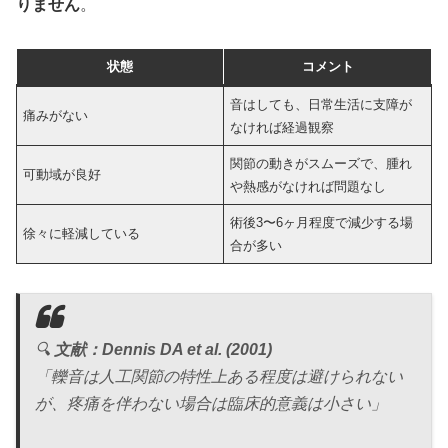
りません
。
状態
コメント
音はしても、日常生活に支障が
痛みがない
なければ経過観察
関節の動きがスムーズで、腫れ
可動域が良好
や熱感がなければ問題なし
術後3〜6ヶ月程度で減少する場
徐々に軽減している
合が多い
🔍
文献：Dennis DA et al. (2001)
「轢音は人工関節の特性上ある程度は避けられない
が、疼痛を伴わない場合は臨床的意義は小さい」