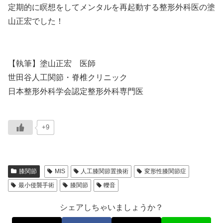
定期的に瞑想をしてメンタルを再起動する整形外科医の塗
山正宏でした！
【執筆】塗山正宏 医師
世田谷人工関節・脊椎クリニック
日本整形外科学会認定整形外科専門医
+9
膝関節
MIS
人工膝関節置換術
変形性膝関節症
最小侵襲手術
膝関節
轢音
シェアしちゃいましょうか？