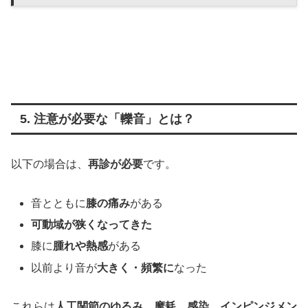
5. 注意が必要な「轢音」とは？
以下の場合は、
再診が必要
です。
音とともに
膝の痛み
がある
可動域が狭くなってきた
膝に
腫れや熱感
がある
以前より音が
大きく・頻繁に
なった
これらは
人工関節のゆるみ、摩耗、感染、インピンジメン