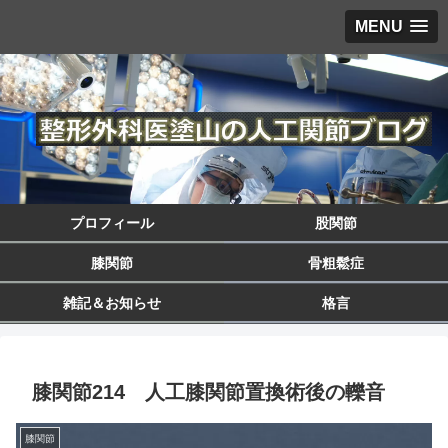
MENU
プロフィール
股関節
膝関節
骨粗鬆症
雑記＆お知らせ
格言
膝関節214 人工膝関節置換術後の轢音
膝関節