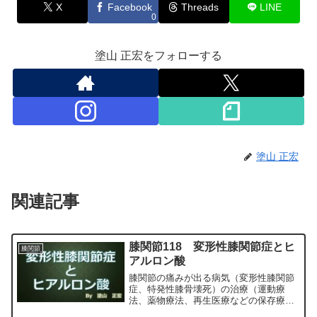
X
Facebook
Threads
LINE
0
塗山 正宏をフォローする
塗山 正宏
関連記事
膝関節118 変形性膝関節症とヒ
膝関節
アルロン酸
膝関節の痛みが出る病気（変形性膝関節
症、特発性膝骨壊死）の治療（運動療
法、薬物療法、再生医療などの保存療
法）、および手術（人工膝関節置換術、