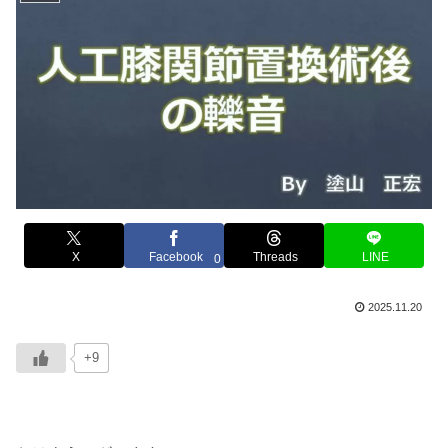
X
Facebook
Threads
LINE
0
2025.11.20
+9