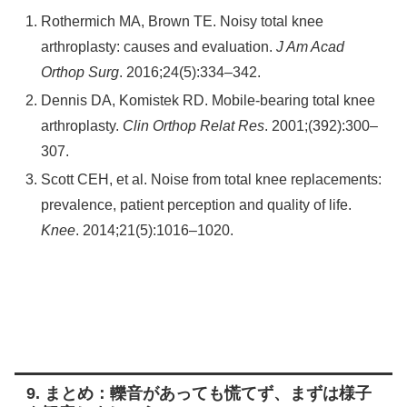
Rothermich MA, Brown TE. Noisy total knee
arthroplasty: causes and evaluation.
J Am Acad
Orthop Surg
. 2016;24(5):334–342.
Dennis DA, Komistek RD. Mobile-bearing total knee
arthroplasty.
Clin Orthop Relat Res
. 2001;(392):300–
307.
Scott CEH, et al. Noise from total knee replacements:
prevalence, patient perception and quality of life.
Knee
. 2014;21(5):1016–1020.
9. まとめ：轢音があっても慌てず、まずは様子