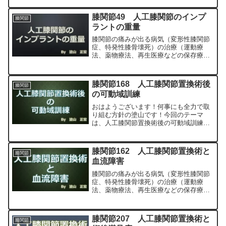
最小侵襲手術、MIS）について整形外科
専門医（人工関節手術を専門）の塗山正
膝関節49 人工膝関節のインプ
膝関節
宏が色々と説明します。
ラントの重量
膝関節の痛みが出る病気（変形性膝関節
症、特発性膝骨壊死）の治療（運動療
法、薬物療法、再生医療などの保存療
法）、および手術（人工膝関節置換術、
最小侵襲手術、MIS）について整形外科
専門医（人工関節手術を専門）の塗山正
膝関節168 人工膝関節置換術後
膝関節
宏が色々と説明します。
の可動域訓練
おはようございます！何事にも全力で取
り組む方針の塗山です！今回のテーマ
は、人工膝関節置換術後の可動域訓練に
ついてです。塗山先生とりあえず可動域
訓練の話をしましょうか！みちこさん
え？リハビリの話？人工膝関節置換術後
膝関節162 人工膝関節置換術と
膝関節
の可動域訓練：成功するリハビ...
血流障害
膝関節の痛みが出る病気（変形性膝関節
症、特発性膝骨壊死）の治療（運動療
法、薬物療法、再生医療などの保存療
法）、および手術（人工膝関節置換術、
最小侵襲手術、MIS）について整形外科
専門医（人工関節手術を専門）の塗山正
膝関節207 人工膝関節置換術と
膝関節
宏が色々と説明します。