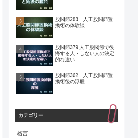
股関節283 人工股関節置
換術の体験談
股関節379 人工股関節で後
悔する人・しない人の決定
的な違い
股関節362 人工股関節置
換術後の浮腫
カテゴリー
格言