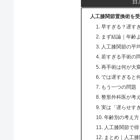
目
人工膝関節置換術を受
1. 早すぎる？遅
2. まず結論｜年
3. 人工膝関節の平
4. 若すぎる手術の
5. 再手術は何が大
6. では遅すぎると
7. もう一つの問題
8. 整形外科医が
9. 実は「遅らせす
10. 年齢別の考え
11. 人工膝関節
12. まとめ｜人