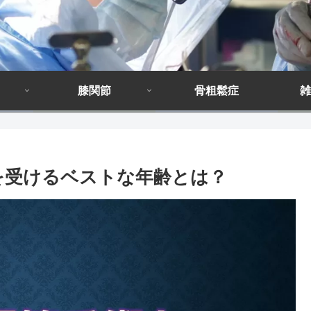
膝関節
骨粗鬆症
雑
術を受けるベストな年齢とは？