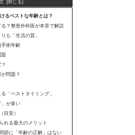
次
けるベストな年齢とは？
すぎる？整形外科医が本音で解説
齢よりも「生活の質」
均手術年齢
問題
変？
何が問題？
考える「ベストタイミング」
ぎ」が多い
方（目安）
で得られる最大のメリット
工膝関節に「年齢の正解」はない