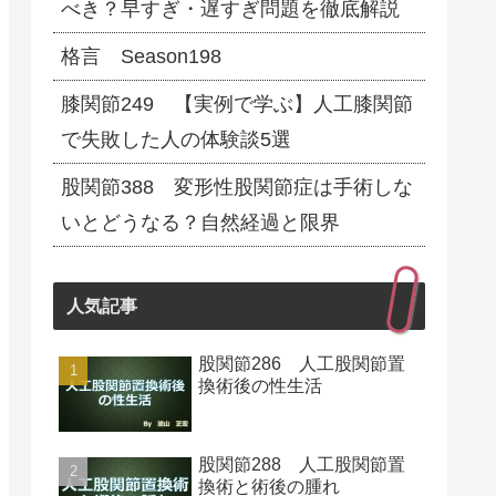
べき？早すぎ・遅すぎ問題を徹底解説
格言 Season198
膝関節249 【実例で学ぶ】人工膝関節
で失敗した人の体験談5選
股関節388 変形性股関節症は手術しな
いとどうなる？自然経過と限界
人気記事
股関節286 人工股関節置
換術後の性生活
股関節288 人工股関節置
換術と術後の腫れ