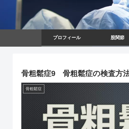
プロフィール
股関節
骨粗鬆症9 骨粗鬆症の検査方
骨粗鬆症