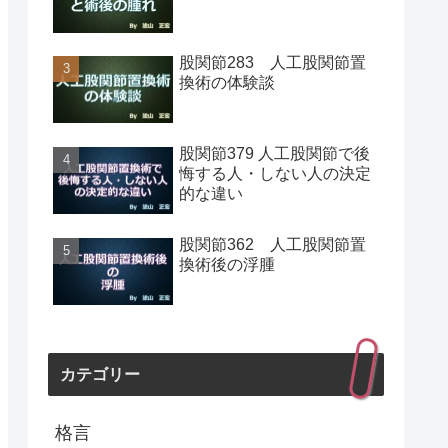
股関節283 人工股関節置
換術の体験談
股関節379 人工股関節で後
悔する人・しない人の決定
的な違い
股関節362 人工股関節置
換術後の浮腫
カテゴリー
格言