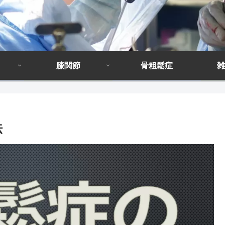
膝関節
骨粗鬆症
雑
法