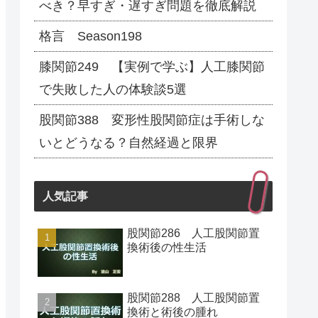
べき？早すぎ・遅すぎ問題を徹底解説
格言 Season198
膝関節249 【実例で学ぶ】人工膝関節
で失敗した人の体験談5選
股関節388 変形性股関節症は手術しな
いとどうなる？自然経過と限界
人気記事
股関節286 人工股関節置
換術後の性生活
股関節288 人工股関節置
換術と術後の腫れ