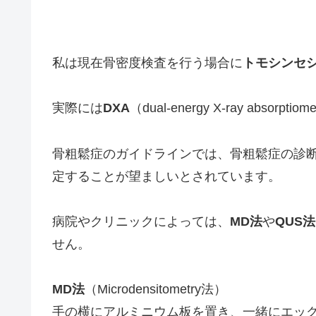
私は現在骨密度検査を行う場合に
トモシンセ
実際には
DXA
（dual-energy X-ray abs
骨粗鬆症のガイドラインでは、骨粗鬆症の診
定することが望ましいとされています。
病院やクリニックによっては、
MD法
や
QUS法
せん。
MD法
（Microdensitometry法）
手の横にアルミニウム板を置き、一緒にエッ