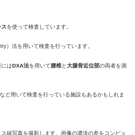
シス
を使って検査しています。
orptiometry）法を用いて検査を行っています。
断には
DXA法
を用いて
腰椎
と
大腿骨近位部
の両者を測
など用いて検査を行っている施設もあるかもしれま
クス線写真を撮影します。画像の濃淡の差をコンピュ