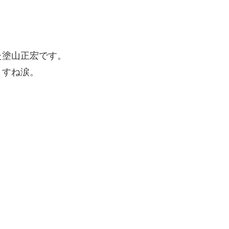
た塗山正宏です。
ますね涙。