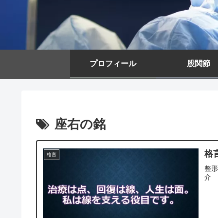
プロフィール
股関節
座右の銘
格言
格言
整
介