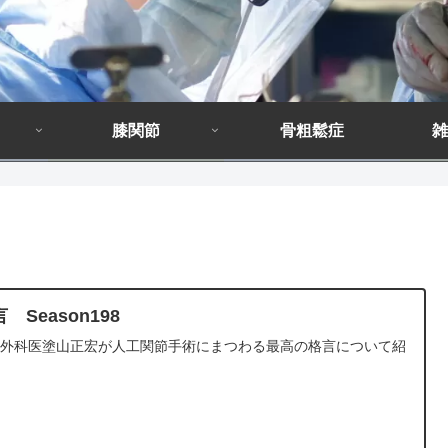
膝関節
骨粗鬆症
雑
 Season198
形外科医塗山正宏が人工関節手術にまつわる最高の格言について紹