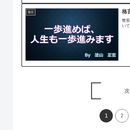
格言
格言
整
い
次
1
2