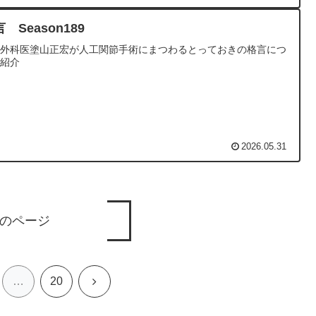
 Season189
形外科医塗山正宏が人工関節手術にまつわるとっておきの格言につ
て紹介
2026.05.31
のページ
次
…
20
へ