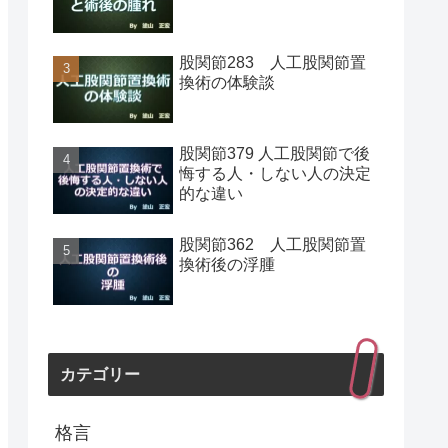
股関節283 人工股関節置
換術の体験談
股関節379 人工股関節で後
悔する人・しない人の決定
的な違い
股関節362 人工股関節置
換術後の浮腫
カテゴリー
格言