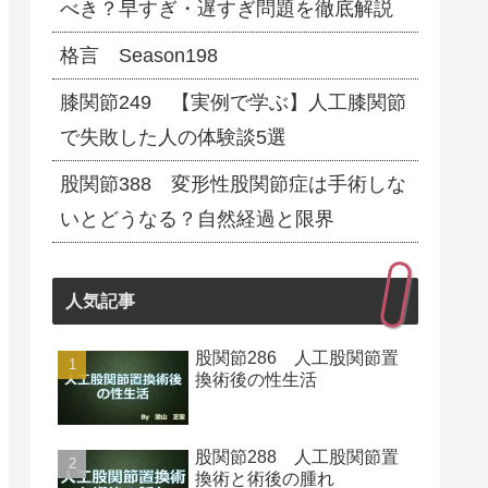
べき？早すぎ・遅すぎ問題を徹底解説
格言 Season198
膝関節249 【実例で学ぶ】人工膝関節
で失敗した人の体験談5選
股関節388 変形性股関節症は手術しな
いとどうなる？自然経過と限界
人気記事
股関節286 人工股関節置
換術後の性生活
股関節288 人工股関節置
換術と術後の腫れ