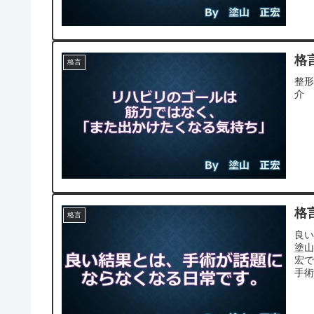
格言
格言
整
介
格言
格言
良い
塗山
宏
手術