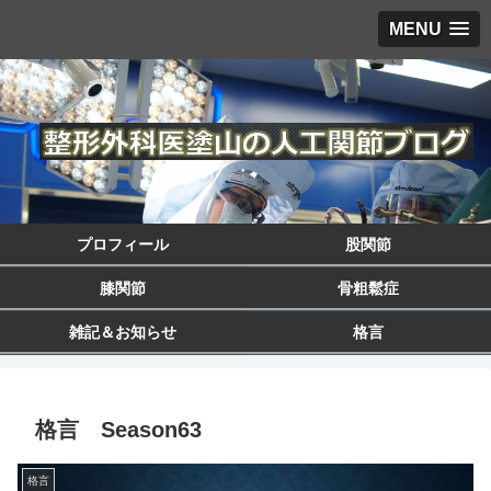
MENU
プロフィール
股関節
膝関節
骨粗鬆症
雑記＆お知らせ
格言
格言 Season63
格言